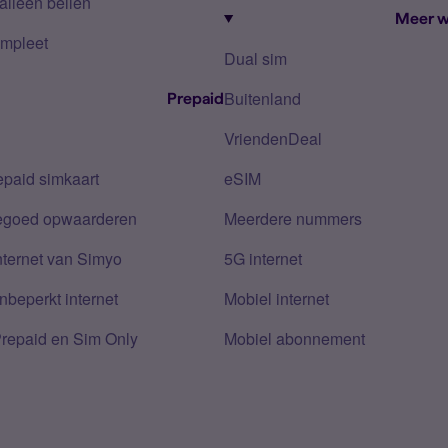
alleen bellen
Meer w
mpleet
Dual sim
Buitenland
Prepaid
VriendenDeal
epaid simkaart
eSIM
tegoed opwaarderen
Meerdere nummers
nternet van Simyo
5G internet
nbeperkt internet
Mobiel internet
Prepaid en Sim Only
Mobiel abonnement