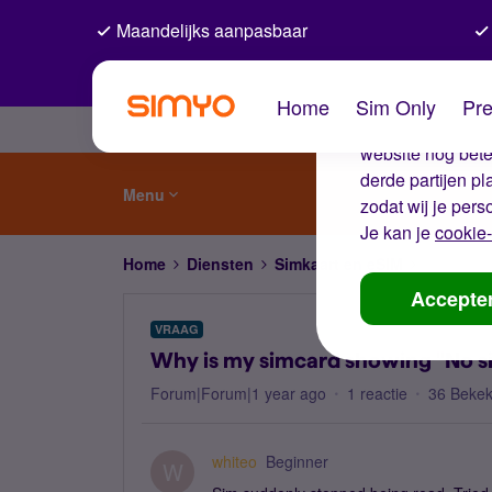
Maandelijks aanpasbaar
De coo
Home
Sim Only
Pre
Wij gebruiken co
website nog beter
derde partijen p
Menu
zodat wij je pers
Je kan je
cookie-
Home
Diensten
Simkaart en eSIM
Why is my
Accepte
VRAAG
Why is my simcard showing ''No s
Forum|Forum|1 year ago
1 reactie
36 Beke
whiteo
Beginner
W