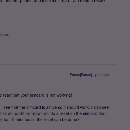
 another phone, and it still isn’t read. Do I need a reset?
Delen
Forum|Forum|1 year ago
 read that your simcard is not working!
 i see that the simcard is active so it should work. I also see
is will work! For now i will do a reset on the simcard that
e for 10 minutes so the reset can be done?