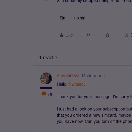
Sim suddenly stopped being read. Tried in
Sim
no sim
Like
1 reactie
Amy
Moderator
Hello ​
@whiteo
,
+8
Thank you for your message. I'm sorry to
I just had a look on your subscription but
that you ordered a new simcard, maybe th
you have now. Can you turn off the phon