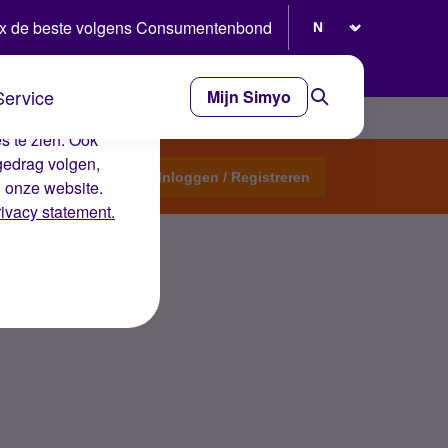
Selecteer taal
x de beste volgens Consumentenbond
Service
Mijn Simyo
e ervaring op de
s te zien. Ook
gedrag volgen,
Start een topic
Inloggen / Registreren
n onze website.
rivacy statement.