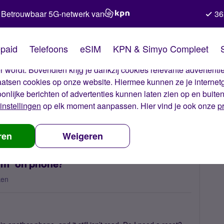
Betrouwbaar 5G-netwerk van
36
kies van Simyo
paid
Telefoons
eSIM
KPN & Simyo Compleet
okies op onze website. Met deze cookies zorgen wij ervoor dat j
 wordt. Bovendien krijg je dankzij cookies relevante advertentie
laatsen cookies op onze website. Hiermee kunnen ze je internet
oonlijke berichten of advertenties kunnen laten zien op en buite
instellingen
op elk moment aanpassen. Hier vind je ook onze
p
 simcard showing ''No sim'' on phone?
ren
Weigeren
im'' on phone?
ken