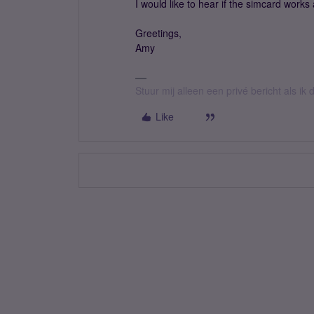
I would like to hear if the simcard works a
Greetings,
Amy
Stuur mij alleen een privé bericht als i
Like