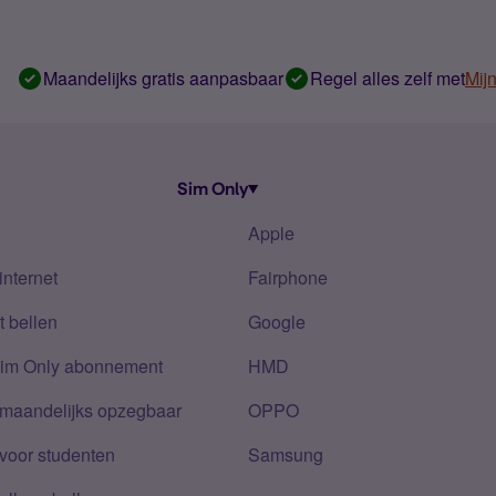
Maandelijks gratis aanpasbaar
Regel alles zelf met
Mij
Sim Only
Apple
internet
Fairphone
 bellen
Google
Sim Only abonnement
HMD
 maandelijks opzegbaar
OPPO
voor studenten
Samsung