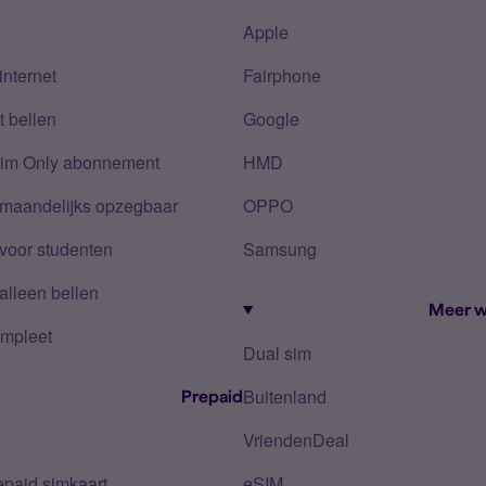
Apple
internet
Fairphone
 bellen
Google
Sim Only abonnement
HMD
 maandelijks opzegbaar
OPPO
voor studenten
Samsung
alleen bellen
Meer w
mpleet
Dual sim
Buitenland
Prepaid
VriendenDeal
epaid simkaart
eSIM