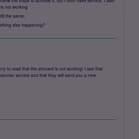
llow the steps to activate it, but I dont have service. I also
t is not working
till the same,
mething else happening?
y to read that the simcard is not working! I see that
ustomer service and that they will send you a new