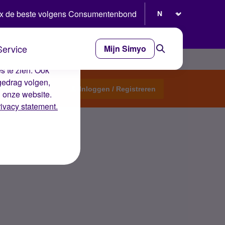
Selecteer taal
x de beste volgens Consumentenbond
Service
Mijn Simyo
e ervaring op de
s te zien. Ook
gedrag volgen,
Start een topic
Inloggen / Registreren
n onze website.
rivacy statement.