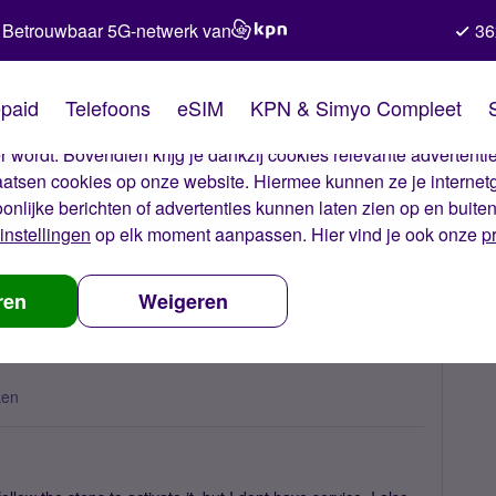
Betrouwbaar 5G-netwerk van
36
kies van Simyo
paid
Telefoons
eSIM
KPN & Simyo Compleet
okies op onze website. Met deze cookies zorgen wij ervoor dat j
 wordt. Bovendien krijg je dankzij cookies relevante advertentie
laatsen cookies op onze website. Hiermee kunnen ze je internet
oonlijke berichten of advertenties kunnen laten zien op en buite
instellingen
op elk moment aanpassen. Hier vind je ook onze
p
 simcard not working?
ren
Weigeren
ken