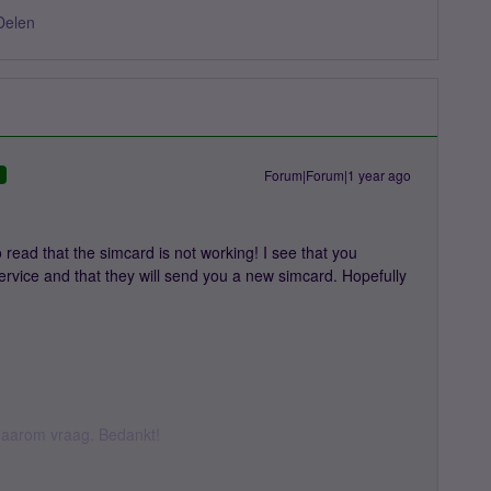
Delen
Forum|Forum|1 year ago
D
read that the simcard is not working! I see that you
ervice and that they will send you a new simcard. Hopefully
k daarom vraag. Bedankt!