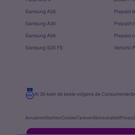
Samsung A26
Prepaid 
Samsung A36
Prepaid i
Samsung A56
Prepaid o
Samsung S25 FE
Verschil 
Al 36 keer de beste volgens de Consumenten
Annuleren
Klachten
Cookies
Tarieven
Netneutraliteit
Privacy