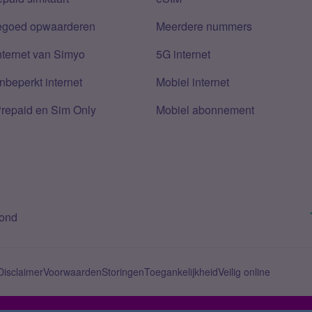
tegoed opwaarderen
Meerdere nummers
nternet van Simyo
5G internet
nbeperkt internet
Mobiel internet
Prepaid en Sim Only
Mobiel abonnement
bond
Disclaimer
Voorwaarden
Storingen
Toegankelijkheid
Veilig online