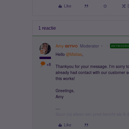
Like
1 reactie
Amy
Moderator
ANTWOOR
Hello
@Matias
,
+8
Thankyou for your message. I'm sorry to 
already had contact with our customer s
this works!
Greetings,
Amy
Stuur mij alleen een privé bericht als i
Like