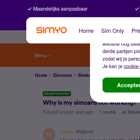
Maandelijks aanpasbaar
De coo
Home
Sim Only
Pre
Wij gebruiken co
website nog beter
derde partijen p
Menu
zodat wij je pers
Je kan je
cookie-
Home
Diensten
Simkaart en eSIM
Why is my
Accepte
BEANTWOORD
Why is my simcard not working?
Forum|Forum|1 year ago
1 reactie
46 Beke
Matias
Beginner
M