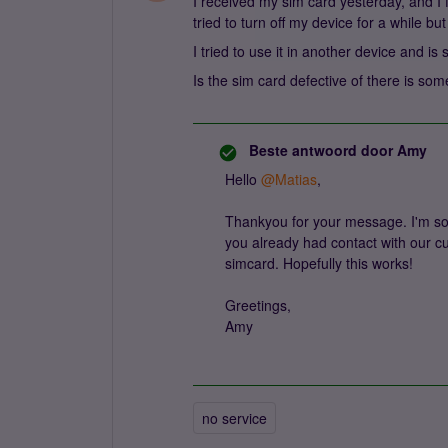
I received my sim card yesterday, and I fo
tried to turn off my device for a while bu
I tried to use it in another device and is s
Is the sim card defective of there is so
Beste antwoord door
Amy
Hello
@Matias
,
Thankyou for your message. I'm sorr
you already had contact with our c
simcard. Hopefully this works!
Greetings,
Amy
no service