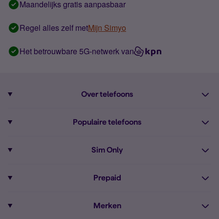
Maandelijks gratis aanpasbaar
Regel alles zelf met
Mijn Simyo
Het betrouwbare 5G-netwerk van
Over telefoons
Abonnement met telefoon
Populaire telefoons
Informatie over telefoons
Pixel 10
Sim Only
Alle telefoons
Pixel 9a
Sim Only
Prepaid
iPhone 16
Sim Only internet
Prepaid
iPhone 16e
Merken
Onbeperkt bellen
Bestel Prepaid simkaart