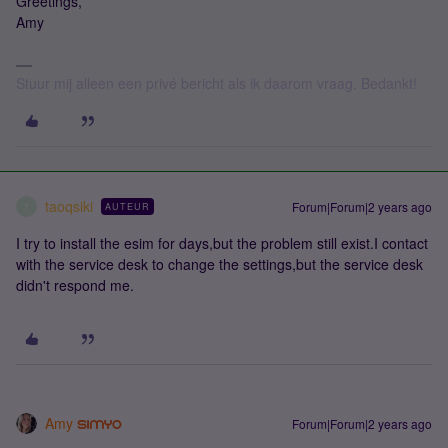
Greetings,
Amy
Stuur mij alleen een privé bericht als ik daarom vraag. Bedankt!
taoqsiki
Forum|Forum|2 years ago
AUTEUR
T
I try to install the esim for days,but the problem still exist.I contact
with the service desk to change the settings,but the service desk
didn't respond me.
Amy
Forum|Forum|2 years ago