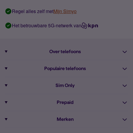
Regel alles zelf met
Mijn Simyo
Het betrouwbare 5G-netwerk van
Over telefoons
Abonnement met telefoon
Populaire telefoons
Informatie over telefoons
Pixel 10
Sim Only
Alle telefoons
Pixel 9a
Sim Only
Prepaid
iPhone 16
Sim Only internet
Prepaid
iPhone 16e
Merken
Onbeperkt bellen
Bestel Prepaid simkaart
iPhone 15
Apple
Zakelijk Sim Only abonnement