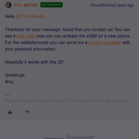
Amy
Forum|Forum|2 years ago
ANTWOORD
Hello
@Thilo Pukall
,
Thankyou for your message. Good that you contact us! You can
see in
this topic
how you can activate the eSIM on a new phone.
For the validationcode you can send me a
private message
with
your personal information.
Hopefully it works with this 😊!
Greetings,
Amy
Stuur mij alleen een privé bericht als ik daarom vraag. Bedankt!