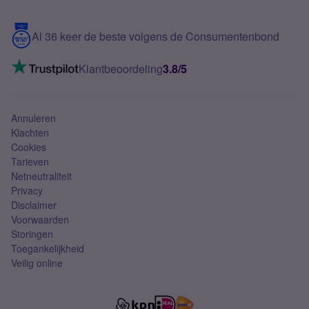
Samsung S25 FE
Blog
5G internet
Contact
Al 36 keer de beste volgens de Consumentenbond
Mobiel internet
VoLTE 4G bellen
Klantbeoordeling
3.8/5
Mobiel abonnement
Simkaart
Annuleren
Klachten
Cookies
Tarieven
Netneutraliteit
Privacy
Disclaimer
Voorwaarden
Storingen
Toegankelijkheid
Veilig online