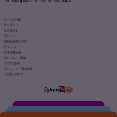
Klantbeoordeling
3.8/5
Mobiel abonnement
Simkaart
Annuleren
Klachten
Cookies
Tarieven
Netneutraliteit
Privacy
Disclaimer
Voorwaarden
Storingen
Toegankelijkheid
Veilig online