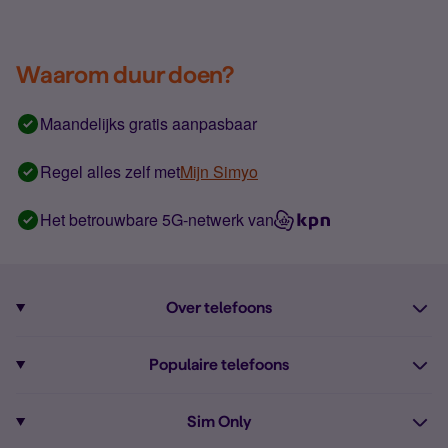
Waarom duur doen?
Maandelijks gratis aanpasbaar
Regel alles zelf met
Mijn Simyo
Het betrouwbare 5G-netwerk van
Over telefoons
Abonnement met telefoon
Populaire telefoons
Informatie over telefoons
Pixel 10
Sim Only
Alle telefoons
Pixel 9a