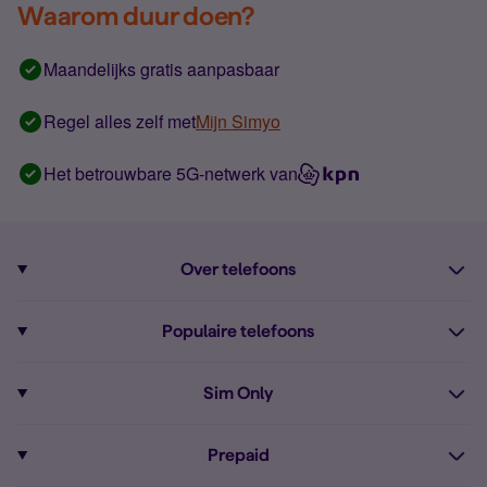
Waarom duur doen?
Maandelijks gratis aanpasbaar
Regel alles zelf met
Mijn Simyo
Het betrouwbare 5G-netwerk van
Over telefoons
Abonnement met telefoon
Populaire telefoons
Informatie over telefoons
Pixel 10
Sim Only
Alle telefoons
Pixel 9a
Sim Only
Prepaid
iPhone 16
Sim Only internet