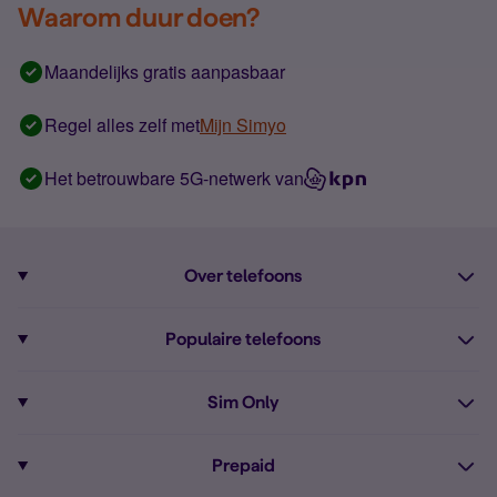
Waarom duur doen?
Maandelijks gratis aanpasbaar
Regel alles zelf met
Mijn Simyo
Het betrouwbare 5G-netwerk van
Over telefoons
Abonnement met telefoon
Populaire telefoons
Informatie over telefoons
Pixel 10
Sim Only
Alle telefoons
Pixel 9a
Sim Only
Prepaid
iPhone 16
Sim Only internet