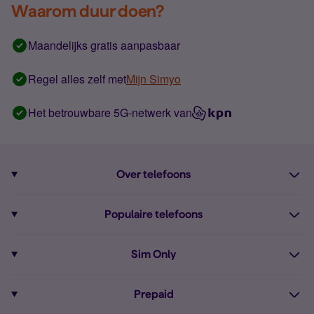
Waarom duur doen?
Maandelijks gratis aanpasbaar
Regel alles zelf met
Mijn Simyo
Het betrouwbare 5G-netwerk van
Over telefoons
Abonnement met telefoon
Populaire telefoons
Informatie over telefoons
Pixel 10
Sim Only
Alle telefoons
Pixel 9a
Sim Only
Prepaid
iPhone 16
Sim Only internet