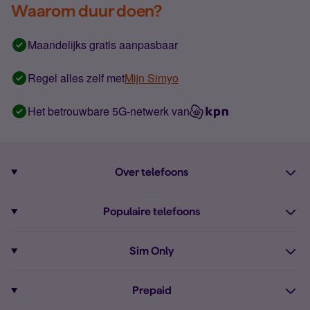
Waarom duur doen?
Maandelijks gratis aanpasbaar
Regel alles zelf met
Mijn Simyo
Het betrouwbare 5G-netwerk van
Over telefoons
Abonnement met telefoon
Populaire telefoons
Informatie over telefoons
Pixel 10
Sim Only
Alle telefoons
Pixel 9a
Sim Only
Prepaid
iPhone 16
Sim Only internet