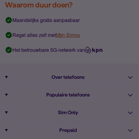
Waarom duur doen?
Maandelijks gratis aanpasbaar
Regel alles zelf met
Mijn Simyo
Het betrouwbare 5G-netwerk van
Over telefoons
Abonnement met telefoon
Populaire telefoons
Informatie over telefoons
Pixel 10
Sim Only
Alle telefoons
Pixel 9a
Sim Only
Prepaid
iPhone 16
Sim Only internet