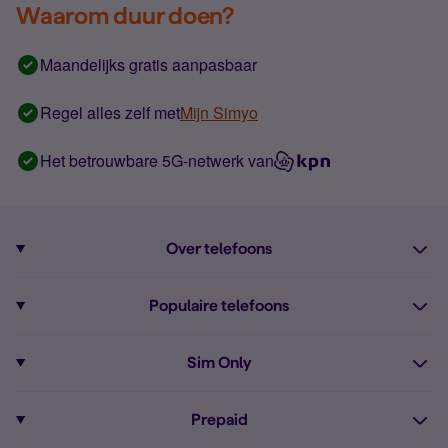
Waarom duur doen?
Maandelijks gratis aanpasbaar
Regel alles zelf met
Mijn Simyo
Het betrouwbare 5G-netwerk van
Over telefoons
Abonnement met telefoon
Populaire telefoons
Informatie over telefoons
Pixel 10
Sim Only
Alle telefoons
Pixel 9a
Sim Only
Prepaid
iPhone 16
Sim Only internet