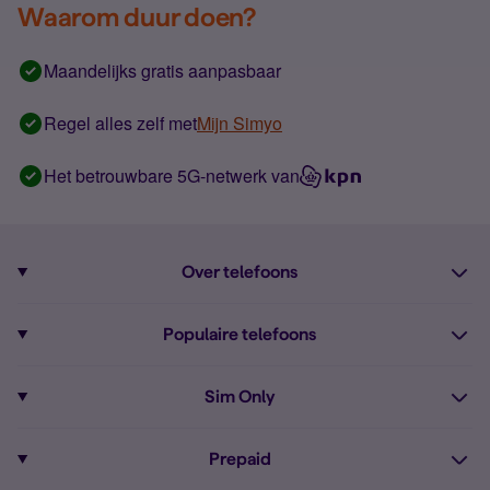
Waarom duur doen?
Maandelijks gratis aanpasbaar
Regel alles zelf met
Mijn Simyo
Het betrouwbare 5G-netwerk van
Over telefoons
Abonnement met telefoon
Populaire telefoons
Informatie over telefoons
Pixel 10
Sim Only
Alle telefoons
Pixel 9a
Sim Only
Prepaid
iPhone 16
Sim Only internet