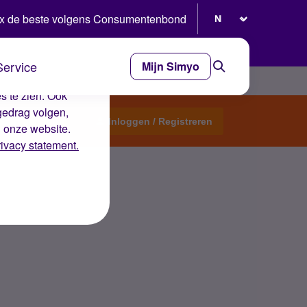
Selecteer taal
x de beste volgens Consumentenbond
Service
Mijn Simyo
e ervaring op de
s te zien. Ook
gedrag volgen,
Start een topic
Inloggen / Registreren
n onze website.
rivacy statement.