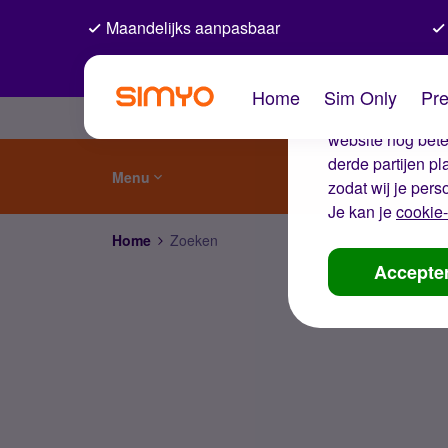
Maandelijks aanpasbaar
De coo
Home
Sim Only
Pre
Wij gebruiken co
website nog beter
derde partijen p
Menu
zodat wij je pers
Je kan je
cookie-
Home
Zoeken
Accepte