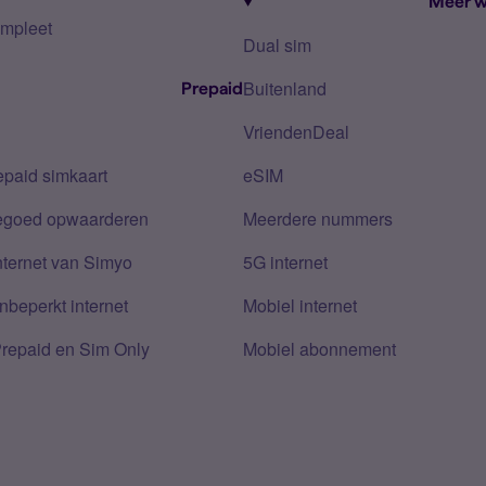
Meer w
mpleet
Dual sim
Buitenland
Prepaid
VriendenDeal
epaid simkaart
eSIM
tegoed opwaarderen
Meerdere nummers
nternet van Simyo
5G internet
nbeperkt internet
Mobiel internet
Prepaid en Sim Only
Mobiel abonnement