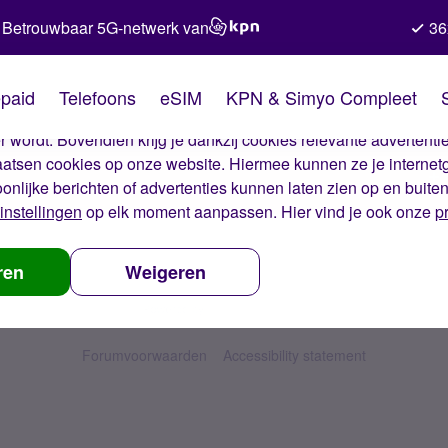
Betrouwbaar 5G-netwerk van
36
kies van Simyo
paid
Telefoons
eSIM
KPN & Simyo Compleet
okies op onze website. Met deze cookies zorgen wij ervoor dat j
 wordt. Bovendien krijg je dankzij cookies relevante advertentie
laatsen cookies op onze website. Hiermee kunnen ze je internet
oonlijke berichten of advertenties kunnen laten zien op en buite
instellingen
op elk moment aanpassen. Hier vind je ook onze
p
ren
Weigeren
Forumvoorwaarden
Accessibility statement