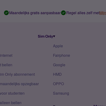
Maandelijks gratis aanpasbaar
Regel alles zelf met
Mij
Sim Only
Apple
internet
Fairphone
 bellen
Google
Sim Only abonnement
HMD
 maandelijks opzegbaar
OPPO
voor studenten
Samsung
alleen bellen