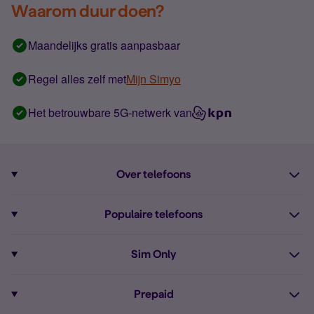
Waarom duur doen?
Maandelijks gratis aanpasbaar
Regel alles zelf met
Mijn Simyo
Het betrouwbare 5G-netwerk van
Over telefoons
Abonnement met telefoon
Populaire telefoons
Informatie over telefoons
Pixel 10
Sim Only
Alle telefoons
Pixel 9a
Sim Only
Prepaid
iPhone 16
Sim Only internet