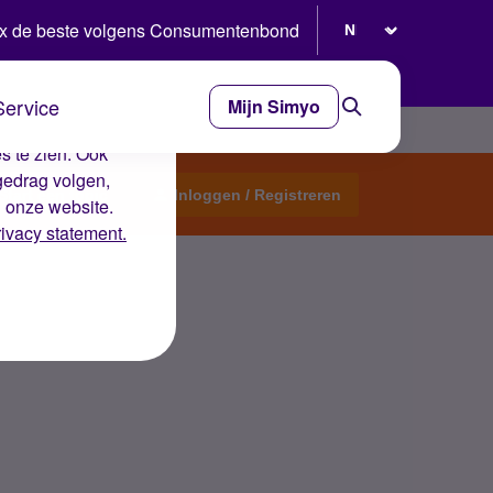
Selecteer taal
x de beste volgens Consumentenbond
Service
Mijn Simyo
e ervaring op de
s te zien. Ook
gedrag volgen,
Start een topic
Inloggen / Registreren
n onze website.
rivacy statement.