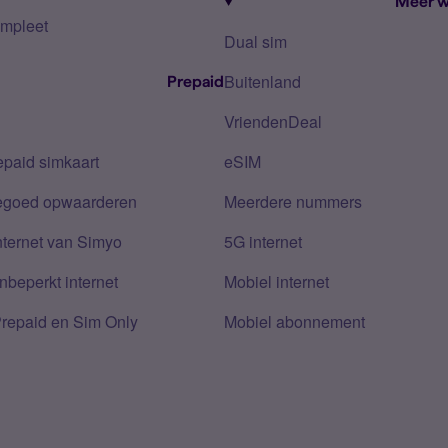
Meer w
mpleet
Dual sim
Buitenland
Prepaid
VriendenDeal
epaid simkaart
eSIM
tegoed opwaarderen
Meerdere nummers
nternet van Simyo
5G internet
nbeperkt internet
Mobiel internet
Prepaid en Sim Only
Mobiel abonnement