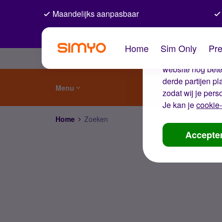
Maandelijks aanpasbaar
De coo
Home
Sim Only
Pre
Wij gebruiken co
website nog beter
derde partijen p
Menu
zodat wij je pers
Je kan je
cookie-
Home
Zoeken
Accepte