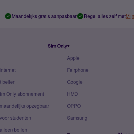
Maandelijks gratis aanpasbaar
Regel alles zelf met
Mij
Sim Only
Apple
internet
Fairphone
 bellen
Google
Sim Only abonnement
HMD
 maandelijks opzegbaar
OPPO
voor studenten
Samsung
alleen bellen