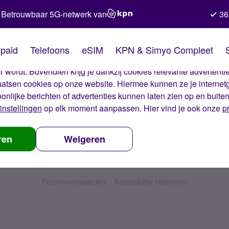
Betrouwbaar 5G-netwerk van
36
kies van Simyo
paid
Telefoons
eSIM
KPN & Simyo Compleet
okies op onze website. Met deze cookies zorgen wij ervoor dat j
 wordt. Bovendien krijg je dankzij cookies relevante advertentie
laatsen cookies op onze website. Hiermee kunnen ze je internet
oonlijke berichten of advertenties kunnen laten zien op en buite
instellingen
op elk moment aanpassen. Hier vind je ook onze
p
ren
Weigeren
Forumvoorwaarden
Accessibility statement