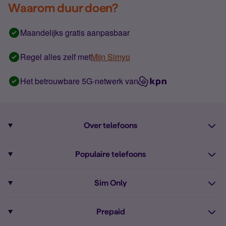
Waarom duur doen?
Maandelijks gratis aanpasbaar
Regel alles zelf met
Mijn Simyo
Het betrouwbare 5G-netwerk van
Over telefoons
Abonnement met telefoon
Populaire telefoons
Informatie over telefoons
Pixel 10
Sim Only
Alle telefoons
Pixel 9a
Sim Only
Prepaid
iPhone 16
Sim Only internet