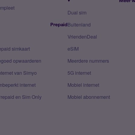
Meer w
mpleet
Dual sim
Buitenland
Prepaid
VriendenDeal
epaid simkaart
eSIM
tegoed opwaarderen
Meerdere nummers
nternet van Simyo
5G internet
nbeperkt internet
Mobiel internet
Prepaid en Sim Only
Mobiel abonnement