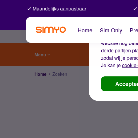
Maandelijks aanpasbaar
De coo
Home
Sim Only
Pre
Wij gebruiken co
website nog beter
derde partijen p
Menu
zodat wij je pers
Je kan je
cookie-
Home
Zoeken
Accepte