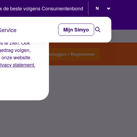
Selecteer taal
x de beste volgens Consumentenbond
Service
Mijn Simyo
e ervaring op de
s te zien. Ook
gedrag volgen,
Start een topic
Inloggen / Registreren
n onze website.
rivacy statement.