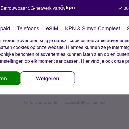
Betrouwbaar 5G-netwerk van
36
kies van Simyo
paid
Telefoons
eSIM
KPN & Simyo Compleet
okies op onze website. Met deze cookies zorgen wij ervoor dat j
 wordt. Bovendien krijg je dankzij cookies relevante advertentie
laatsen cookies op onze website. Hiermee kunnen ze je internet
oonlijke berichten of advertenties kunnen laten zien op en buite
instellingen
op elk moment aanpassen. Hier vind je ook onze
p
ren
Weigeren
Forumvoorwaarden
Accessibility statement