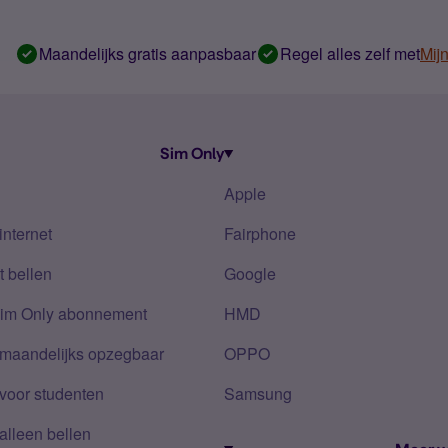
Maandelijks gratis aanpasbaar
Regel alles zelf met
Mij
Sim Only
Apple
internet
Fairphone
 bellen
Google
Sim Only abonnement
HMD
 maandelijks opzegbaar
OPPO
voor studenten
Samsung
alleen bellen