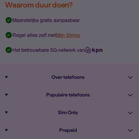
Waarom duur doen?
Maandelijks gratis aanpasbaar
Regel alles zelf met
Mijn Simyo
Het betrouwbare 5G-netwerk van
Over telefoons
Abonnement met telefoon
Populaire telefoons
Informatie over telefoons
Pixel 10
Sim Only
Alle telefoons
Pixel 9a
Sim Only
Prepaid
iPhone 16
Sim Only internet