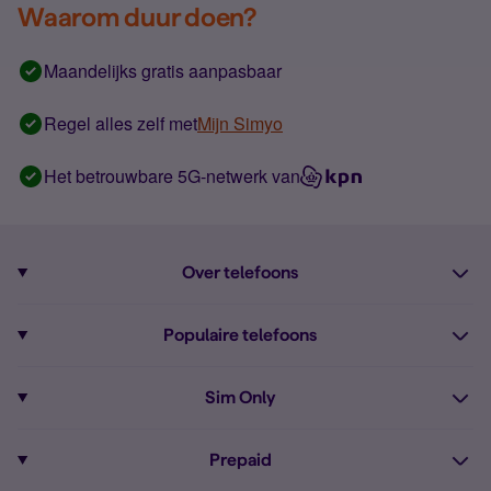
Waarom duur doen?
Maandelijks gratis aanpasbaar
Regel alles zelf met
Mijn Simyo
Het betrouwbare 5G-netwerk van
Over telefoons
Abonnement met telefoon
Populaire telefoons
Informatie over telefoons
Pixel 10
Sim Only
Alle telefoons
Pixel 9a
Sim Only
Prepaid
iPhone 16
Sim Only internet