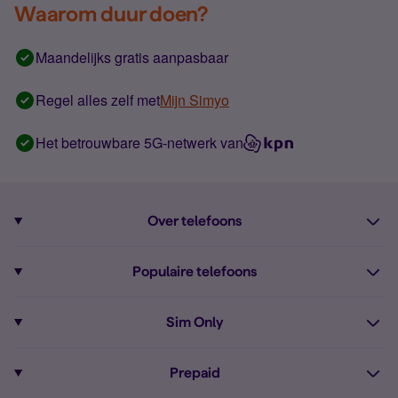
Waarom duur doen?
Maandelijks gratis aanpasbaar
Regel alles zelf met
Mijn Simyo
Het betrouwbare 5G-netwerk van
Over telefoons
Abonnement met telefoon
Populaire telefoons
Informatie over telefoons
Pixel 10
Sim Only
Alle telefoons
Pixel 9a
Sim Only
Prepaid
iPhone 16
Sim Only internet