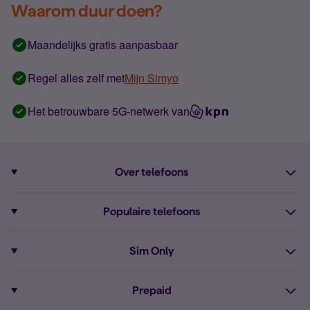
Waarom duur doen?
Maandelijks gratis aanpasbaar
Regel alles zelf met
Mijn Simyo
Het betrouwbare 5G-netwerk van
Over telefoons
Abonnement met telefoon
Populaire telefoons
Informatie over telefoons
Pixel 10
Sim Only
Alle telefoons
Pixel 9a
Sim Only
Prepaid
iPhone 16
Sim Only internet