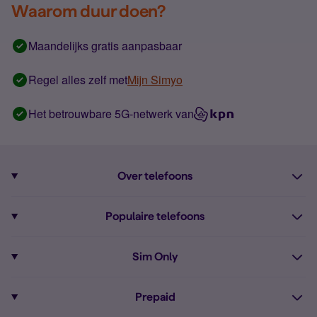
Waarom duur doen?
Maandelijks gratis aanpasbaar
Regel alles zelf met
Mijn Simyo
Het betrouwbare 5G-netwerk van
Over telefoons
Abonnement met telefoon
Populaire telefoons
Informatie over telefoons
Pixel 10
Sim Only
Alle telefoons
Pixel 9a
Sim Only
Prepaid
iPhone 16
Sim Only internet