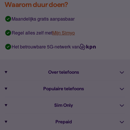
Waarom duur doen?
Maandelijks gratis aanpasbaar
Regel alles zelf met
Mijn Simyo
Het betrouwbare 5G-netwerk van
Over telefoons
Abonnement met telefoon
Populaire telefoons
Informatie over telefoons
Pixel 10
Sim Only
Alle telefoons
Pixel 9a
Sim Only
Prepaid
iPhone 16
Sim Only internet