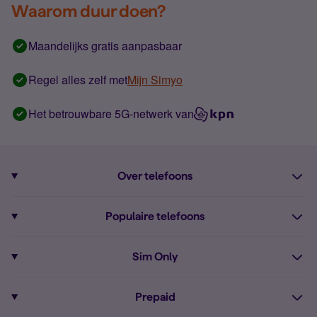
Waarom duur doen?
Maandelijks gratis aanpasbaar
Regel alles zelf met
Mijn Simyo
Het betrouwbare 5G-netwerk van
Over telefoons
Abonnement met telefoon
Populaire telefoons
Informatie over telefoons
Pixel 10
Sim Only
Alle telefoons
Pixel 9a
Sim Only
Prepaid
iPhone 16
Sim Only internet