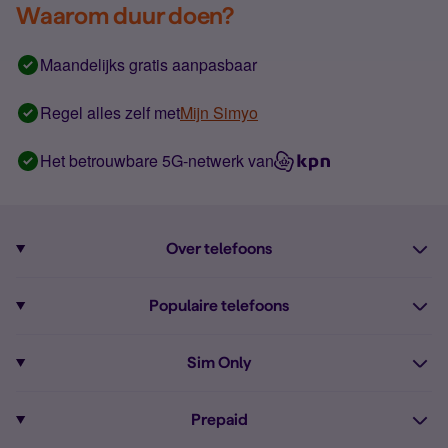
Waarom duur doen?
Maandelijks gratis aanpasbaar
Regel alles zelf met
Mijn Simyo
Het betrouwbare 5G-netwerk van
Over telefoons
Abonnement met telefoon
Populaire telefoons
Informatie over telefoons
Pixel 10
Sim Only
Alle telefoons
Pixel 9a
Sim Only
Prepaid
iPhone 16
Sim Only internet