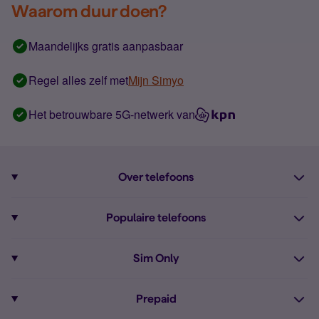
Waarom duur doen?
Maandelijks gratis aanpasbaar
Regel alles zelf met
Mijn Simyo
Het betrouwbare 5G-netwerk van
Over telefoons
Abonnement met telefoon
Populaire telefoons
Informatie over telefoons
Pixel 10
Sim Only
Alle telefoons
Pixel 9a
Sim Only
Prepaid
iPhone 16
Sim Only internet