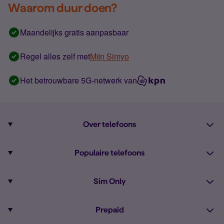
Waarom duur doen?
Maandelijks gratis aanpasbaar
Regel alles zelf met
Mijn Simyo
Het betrouwbare 5G-netwerk van
Over telefoons
Abonnement met telefoon
Populaire telefoons
Informatie over telefoons
Pixel 10
Sim Only
Alle telefoons
Pixel 9a
Sim Only
Prepaid
iPhone 16
Sim Only internet