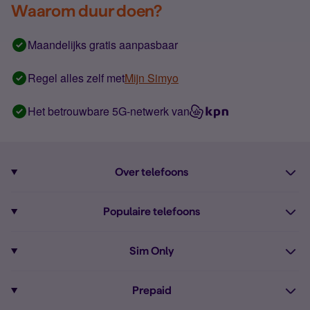
Waarom duur doen?
Maandelijks gratis aanpasbaar
Regel alles zelf met
Mijn Simyo
Het betrouwbare 5G-netwerk van
Over telefoons
Abonnement met telefoon
Populaire telefoons
Informatie over telefoons
Pixel 10
Sim Only
Alle telefoons
Pixel 9a
Sim Only
Prepaid
iPhone 16
Sim Only internet