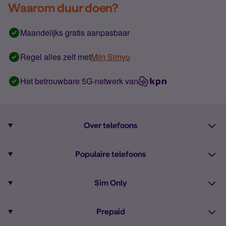
Waarom duur doen?
Maandelijks gratis aanpasbaar
Regel alles zelf met
Mijn Simyo
Het betrouwbare 5G-netwerk van
Over telefoons
Abonnement met telefoon
Populaire telefoons
Informatie over telefoons
Pixel 10
Sim Only
Alle telefoons
Pixel 9a
Sim Only
Prepaid
iPhone 16
Sim Only internet