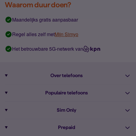
Waarom duur doen?
Maandelijks gratis aanpasbaar
Regel alles zelf met
Mijn Simyo
Het betrouwbare 5G-netwerk van
Over telefoons
Abonnement met telefoon
Populaire telefoons
Informatie over telefoons
Pixel 10
Sim Only
Alle telefoons
Pixel 9a
Sim Only
Prepaid
iPhone 16
Sim Only internet