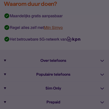
Waarom duur doen?
Maandelijks gratis aanpasbaar
Regel alles zelf met
Mijn Simyo
Het betrouwbare 5G-netwerk van
Over telefoons
Abonnement met telefoon
Populaire telefoons
Informatie over telefoons
Pixel 10
Sim Only
Alle telefoons
Pixel 9a
Sim Only
Prepaid
iPhone 16
Sim Only internet