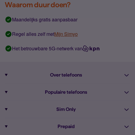
Waarom duur doen?
Maandelijks gratis aanpasbaar
Regel alles zelf met
Mijn Simyo
Het betrouwbare 5G-netwerk van
Over telefoons
Abonnement met telefoon
Populaire telefoons
Informatie over telefoons
Pixel 10
Sim Only
Alle telefoons
Pixel 9a
Sim Only
Prepaid
iPhone 16
Sim Only internet