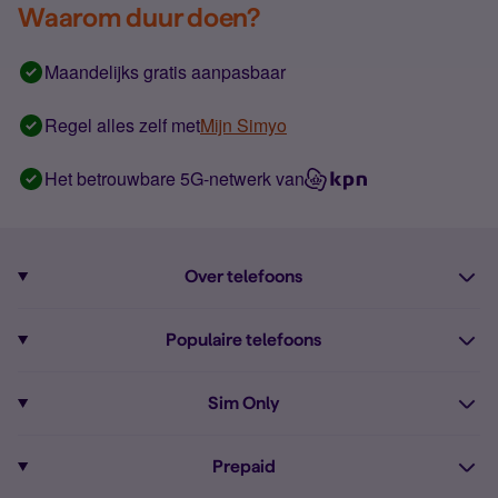
Waarom duur doen?
Maandelijks gratis aanpasbaar
Regel alles zelf met
Mijn Simyo
Het betrouwbare 5G-netwerk van
Over telefoons
Abonnement met telefoon
Populaire telefoons
Informatie over telefoons
Pixel 10
Sim Only
Alle telefoons
Pixel 9a
Sim Only
Prepaid
iPhone 16
Sim Only internet