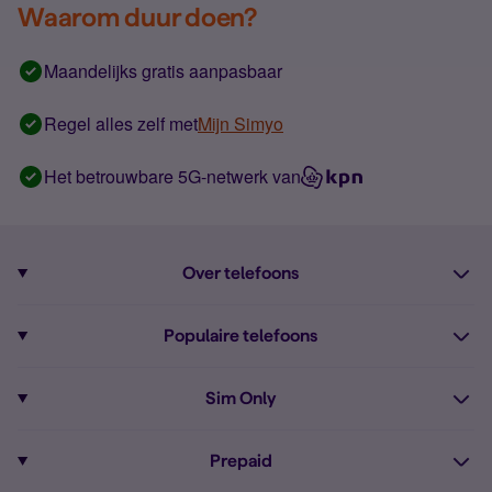
Waarom duur doen?
Maandelijks gratis aanpasbaar
Regel alles zelf met
Mijn Simyo
Het betrouwbare 5G-netwerk van
Over telefoons
Abonnement met telefoon
Populaire telefoons
Informatie over telefoons
Pixel 10
Sim Only
Alle telefoons
Pixel 9a
Sim Only
Prepaid
iPhone 16
Sim Only internet