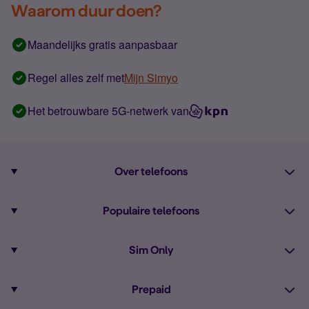
Waarom duur doen?
Maandelijks gratis aanpasbaar
Regel alles zelf met
Mijn Simyo
Het betrouwbare 5G-netwerk van
Over telefoons
Abonnement met telefoon
Populaire telefoons
Informatie over telefoons
Pixel 10
Sim Only
Alle telefoons
Pixel 9a
Sim Only
Prepaid
iPhone 16
Sim Only internet