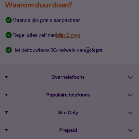
Waarom duur doen?
Maandelijks gratis aanpasbaar
Regel alles zelf met
Mijn Simyo
Het betrouwbare 5G-netwerk van
Over telefoons
Abonnement met telefoon
Populaire telefoons
Informatie over telefoons
Pixel 10
Sim Only
Alle telefoons
Pixel 9a
Sim Only
Prepaid
iPhone 16
Sim Only internet