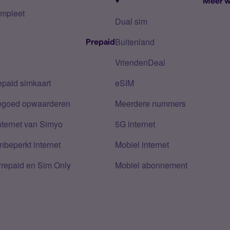
Meer w
mpleet
Dual sim
Buitenland
Prepaid
VriendenDeal
epaid simkaart
eSIM
tegoed opwaarderen
Meerdere nummers
nternet van Simyo
5G internet
nbeperkt internet
Mobiel internet
Prepaid en Sim Only
Mobiel abonnement