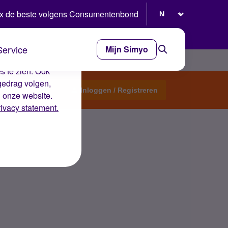
Selecteer taal
x de beste volgens Consumentenbond
Service
Mijn Simyo
e ervaring op de
s te zien. Ook
gedrag volgen,
Start een topic
Inloggen / Registreren
n onze website.
rivacy statement.