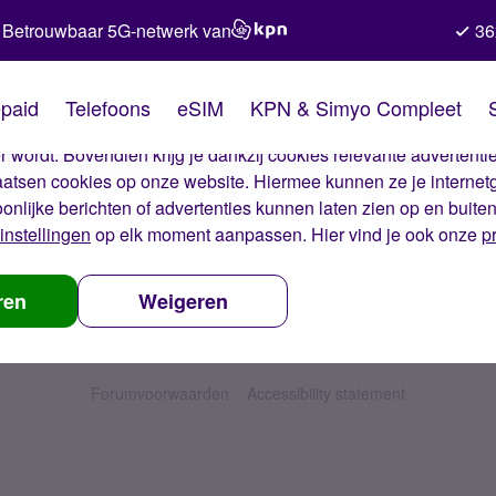
Betrouwbaar 5G-netwerk van
36
kies van Simyo
paid
Telefoons
eSIM
KPN & Simyo Compleet
okies op onze website. Met deze cookies zorgen wij ervoor dat j
 wordt. Bovendien krijg je dankzij cookies relevante advertentie
laatsen cookies op onze website. Hiermee kunnen ze je internet
oonlijke berichten of advertenties kunnen laten zien op en buite
instellingen
op elk moment aanpassen. Hier vind je ook onze
p
ren
Weigeren
Forumvoorwaarden
Accessibility statement