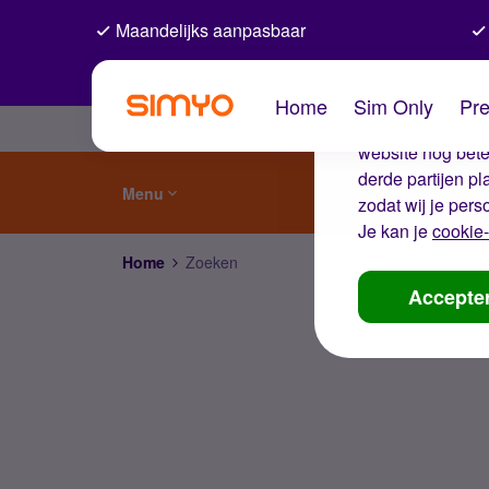
Maandelijks aanpasbaar
De coo
Home
Sim Only
Pre
Wij gebruiken co
website nog beter
derde partijen p
Menu
zodat wij je pers
Je kan je
cookie-
Home
Zoeken
Accepte