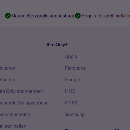
Maandelijks gratis aanpasbaar
Regel alles zelf met
Mij
Sim Only
Apple
internet
Fairphone
 bellen
Google
Sim Only abonnement
HMD
 maandelijks opzegbaar
OPPO
voor studenten
Samsung
alleen bellen