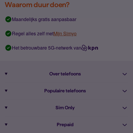
Waarom duur doen?
Maandelijks gratis aanpasbaar
Regel alles zelf met
Mijn Simyo
Het betrouwbare 5G-netwerk van
Over telefoons
Abonnement met telefoon
Populaire telefoons
Informatie over telefoons
Pixel 10
Sim Only
Alle telefoons
Pixel 9a
Sim Only
Prepaid
iPhone 16
Sim Only internet