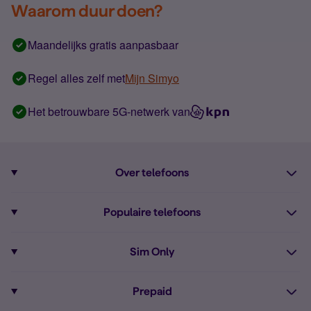
Waarom duur doen?
Maandelijks gratis aanpasbaar
Regel alles zelf met
Mijn Simyo
Het betrouwbare 5G-netwerk van
Over telefoons
Abonnement met telefoon
Populaire telefoons
Informatie over telefoons
Pixel 10
Sim Only
Alle telefoons
Pixel 9a
Sim Only
Prepaid
iPhone 16
Sim Only internet