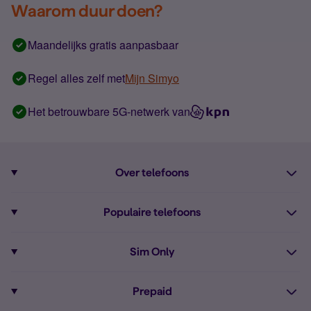
Waarom duur doen?
Maandelijks gratis aanpasbaar
Regel alles zelf met
Mijn Simyo
Het betrouwbare 5G-netwerk van
Over telefoons
Abonnement met telefoon
Populaire telefoons
Informatie over telefoons
Pixel 10
Sim Only
Alle telefoons
Pixel 9a
Sim Only
Prepaid
iPhone 16
Sim Only internet