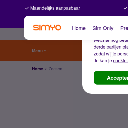
Maandelijks aanpasbaar
De coo
Home
Sim Only
Pre
Wij gebruiken co
website nog beter
derde partijen p
Menu
zodat wij je pers
Je kan je
cookie-
Home
Zoeken
Accepte