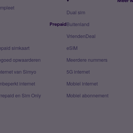
Meer w
mpleet
Dual sim
Buitenland
Prepaid
VriendenDeal
epaid simkaart
eSIM
tegoed opwaarderen
Meerdere nummers
nternet van Simyo
5G internet
nbeperkt internet
Mobiel internet
Prepaid en Sim Only
Mobiel abonnement