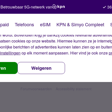
Betrouwbaar 5G-netwerk van
36
kies van Simyo
paid
Telefoons
eSIM
KPN & Simyo Compleet
okies op onze website. Met deze cookies zorgen wij ervoor dat j
 wordt. Bovendien krijg je dankzij cookies relevante advertentie
laatsen cookies op onze website. Hiermee kunnen ze je internet
oonlijke berichten of advertenties kunnen laten zien op en buite
instellingen
op elk moment aanpassen. Hier vind je ook onze
p
ren
Weigeren
Forumvoorwaarden
Accessibility statement