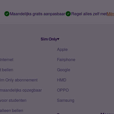
Maandelijks gratis aanpasbaar
Regel alles zelf met
Mij
Sim Only
Apple
internet
Fairphone
 bellen
Google
Sim Only abonnement
HMD
 maandelijks opzegbaar
OPPO
voor studenten
Samsung
alleen bellen