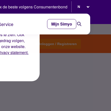
Selecteer taal
x de beste volgens Consumentenbond
Service
Mijn Simyo
e ervaring op de
s te zien. Ook
gedrag volgen,
Start een topic
Inloggen / Registreren
n onze website.
rivacy statement.