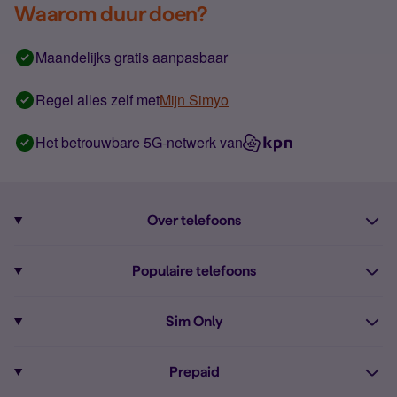
Waarom duur doen?
Maandelijks gratis aanpasbaar
Regel alles zelf met
Mijn Simyo
Het betrouwbare 5G-netwerk van
Over telefoons
Abonnement met telefoon
Populaire telefoons
Informatie over telefoons
Pixel 10
Sim Only
Alle telefoons
Pixel 9a
Sim Only
Prepaid
iPhone 16
Sim Only internet