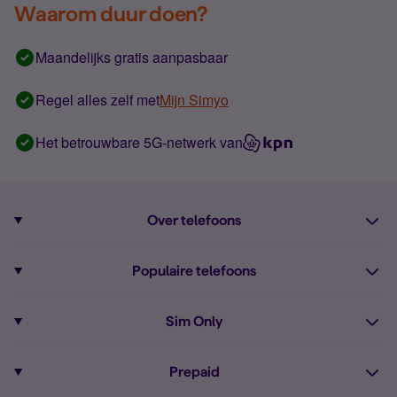
Waarom duur doen?
Maandelijks gratis aanpasbaar
Regel alles zelf met
Mijn Simyo
Het betrouwbare 5G-netwerk van
Over telefoons
Abonnement met telefoon
Populaire telefoons
Informatie over telefoons
Pixel 10
Sim Only
Alle telefoons
Pixel 9a
Sim Only
Prepaid
iPhone 16
Sim Only internet