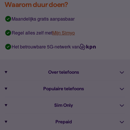
Waarom duur doen?
Maandelijks gratis aanpasbaar
Regel alles zelf met
Mijn Simyo
Het betrouwbare 5G-netwerk van
Over telefoons
Abonnement met telefoon
Populaire telefoons
Informatie over telefoons
Pixel 10
Sim Only
Alle telefoons
Pixel 9a
Sim Only
Prepaid
iPhone 16
Sim Only internet