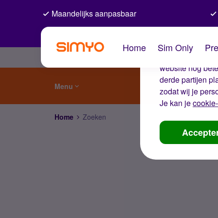
Maandelijks aanpasbaar
De coo
Home
Sim Only
Pre
Wij gebruiken co
website nog beter
derde partijen p
Menu
zodat wij je pers
Je kan je
cookie-
Home
Zoeken
Accepte