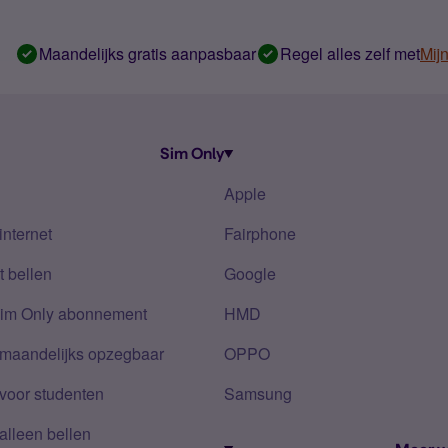
Maandelijks gratis aanpasbaar
Regel alles zelf met
Mij
Sim Only
Apple
internet
Fairphone
 bellen
Google
Sim Only abonnement
HMD
 maandelijks opzegbaar
OPPO
voor studenten
Samsung
alleen bellen