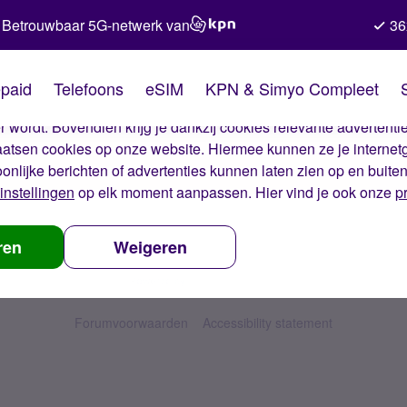
Betrouwbaar 5G-netwerk van
36
kies van Simyo
paid
Telefoons
eSIM
KPN & Simyo Compleet
okies op onze website. Met deze cookies zorgen wij ervoor dat j
 wordt. Bovendien krijg je dankzij cookies relevante advertentie
laatsen cookies op onze website. Hiermee kunnen ze je internet
oonlijke berichten of advertenties kunnen laten zien op en buite
instellingen
op elk moment aanpassen. Hier vind je ook onze
p
ren
Weigeren
Forumvoorwaarden
Accessibility statement