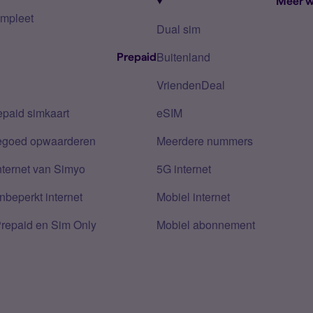
Meer w
mpleet
Dual sim
Buitenland
Prepaid
VriendenDeal
epaid simkaart
eSIM
tegoed opwaarderen
Meerdere nummers
nternet van Simyo
5G internet
nbeperkt internet
Mobiel internet
Prepaid en Sim Only
Mobiel abonnement