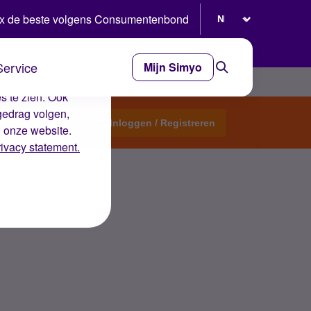
Selecteer taal
x de beste volgens Consumentenbond
Service
Mijn Simyo
e ervaring op de
s te zien. Ook
gedrag volgen,
Start een topic
Inloggen / Registreren
n onze website.
rivacy statement.