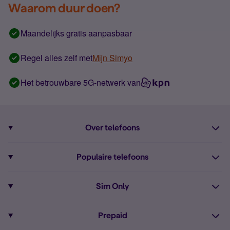
Waarom duur doen?
Maandelijks gratis aanpasbaar
Regel alles zelf met
Mijn Simyo
Het betrouwbare 5G-netwerk van
Over telefoons
Abonnement met telefoon
Populaire telefoons
Informatie over telefoons
Pixel 10
Sim Only
Alle telefoons
Pixel 9a
Sim Only
Prepaid
iPhone 16
Sim Only internet