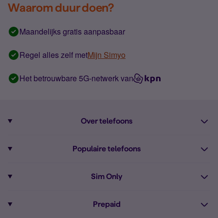
Waarom duur doen?
Maandelijks gratis aanpasbaar
Regel alles zelf met
Mijn Simyo
Het betrouwbare 5G-netwerk van
Over telefoons
Abonnement met telefoon
Populaire telefoons
Informatie over telefoons
Pixel 10
Sim Only
Alle telefoons
Pixel 9a
Sim Only
Prepaid
iPhone 16
Sim Only internet