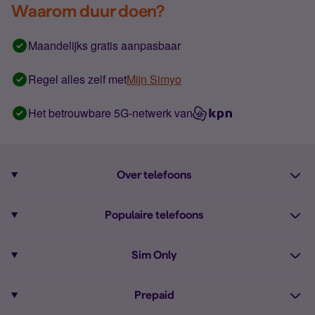
Waarom duur doen?
Maandelijks gratis aanpasbaar
Regel alles zelf met
Mijn Simyo
Het betrouwbare 5G-netwerk van
Over telefoons
Abonnement met telefoon
Populaire telefoons
Informatie over telefoons
Pixel 10
Sim Only
Alle telefoons
Pixel 9a
Sim Only
Prepaid
iPhone 16
Sim Only internet