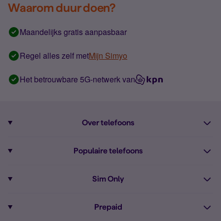
Waarom duur doen?
Maandelijks gratis aanpasbaar
Regel alles zelf met
Mijn Simyo
Het betrouwbare 5G-netwerk van
Over telefoons
Abonnement met telefoon
Populaire telefoons
Informatie over telefoons
Pixel 10
Sim Only
Alle telefoons
Pixel 9a
Sim Only
Prepaid
iPhone 16
Sim Only internet